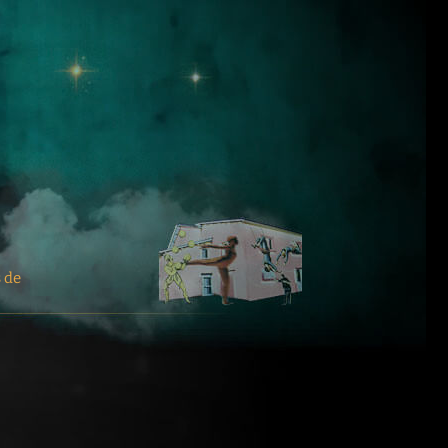
mpagnie Antarè
s de