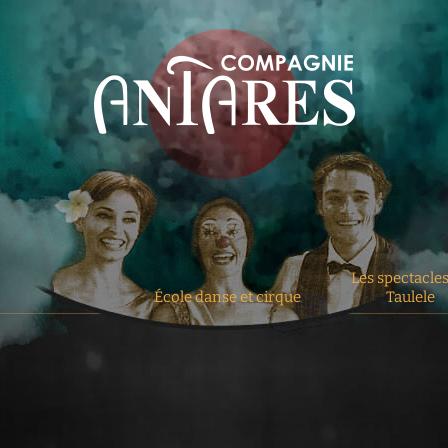
Co
Les spectacle
École danse et cirque
Taulele
Cours
Présentation
et
du projet
stages
Modalités
pratiques
Notre