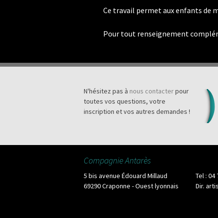
Ce travail permet aux enfants de m
Pour tout renseignement complém
N'hésitez pas à
nous contacter
pour
toutes vos questions, votre
inscription et vos autres demandes !
Compagnie Antarès
5 bis avenue Édouard Millaud
Tel : 04
69290 Craponne - Ouest lyonnais
Dir. art